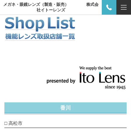
メガネ・眼鏡レンズ（製造・販売） 株式会
社イトーレンズ
香川
□ 高松市