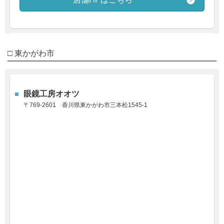
□ 東かがわ市
眼鏡工房オオツ
〒769-2601
香川県東かがわ市三本松1545-1