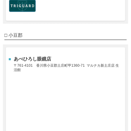
□ 小豆郡
あべひろし眼鏡店
〒761-4101
香川県小豆郡土庄町甲1360-71 マルナカ新土庄店 生
活館