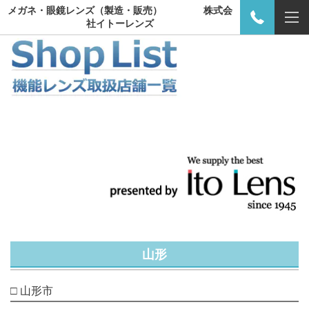
メガネ・眼鏡レンズ（製造・販売） 株式会
社イトーレンズ
山形
□ 山形市