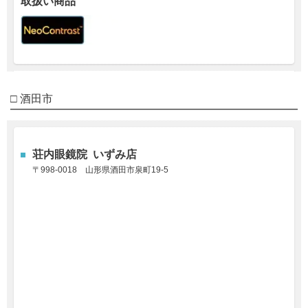
取扱い商品
□ 酒田市
荘内眼鏡院 いずみ店
〒998-0018
山形県酒田市泉町19-5