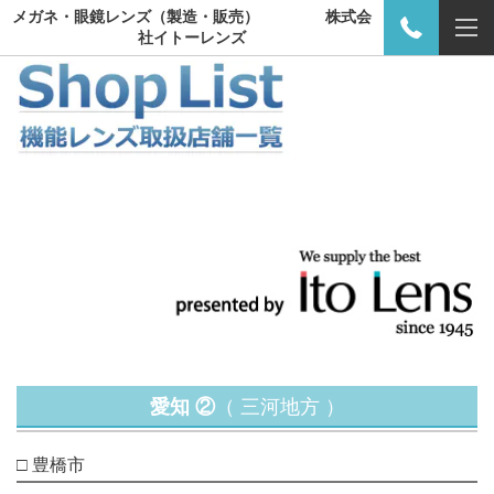
メガネ・眼鏡レンズ（製造・販売） 株式会
社イトーレンズ
愛知 ②
（ 三河地方 ）
□ 豊橋市