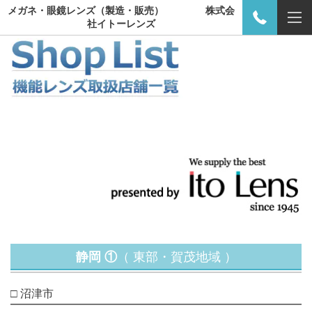
メガネ・眼鏡レンズ（製造・販売） 株式会
社イトーレンズ
静岡 ①
（ 東部・賀茂地域 ）
□ 沼津市