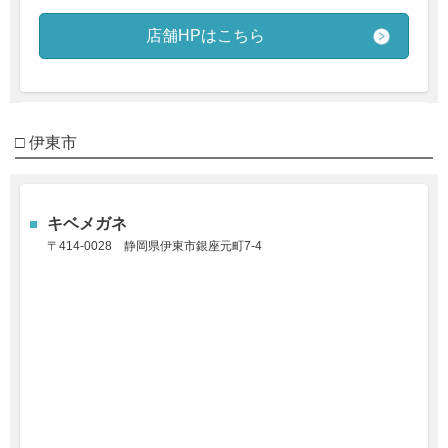
店舗HPはこちら
□ 伊東市
キベメガネ
〒414-0028
静岡県伊東市銀座元町7-4