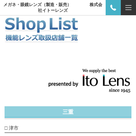
メガネ・眼鏡レンズ（製造・販売） 株式会
社イトーレンズ
三重
□ 津市