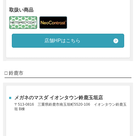
取扱い商品
店舗HPはこちら
□ 鈴鹿市
メガネのマスダ イオンタウン鈴鹿玉垣店
〒513-0816
三重県鈴鹿市南玉垣町5520-106 イオンタウン鈴鹿玉
垣 B棟