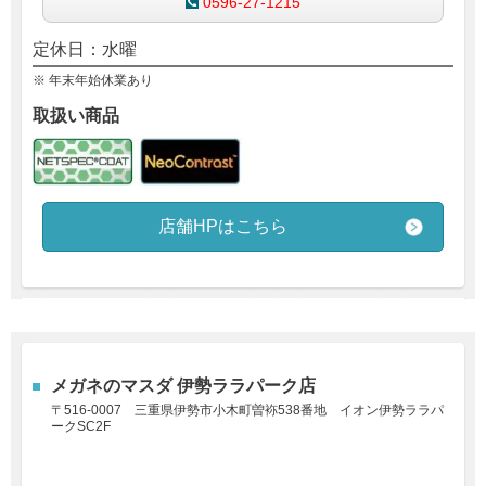
0596-27-1215
定休日：水曜
※ 年末年始休業あり
取扱い商品
店舗HPはこちら
メガネのマスダ 伊勢ララパーク店
〒516-0007
三重県伊勢市小木町曽袮538番地
イオン伊勢ララパ
ークSC2F